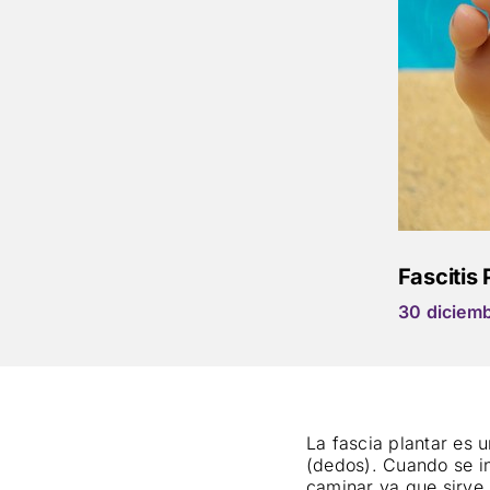
Fascitis 
30 diciemb
La fascia plantar es u
(dedos). Cuando se in
caminar ya que sirve 