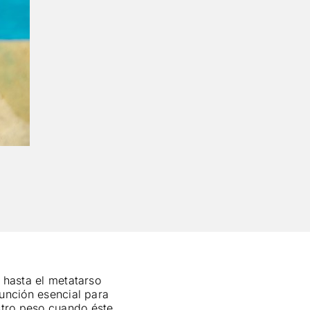
) hasta el metatarso
función esencial para
stro peso cuando éste