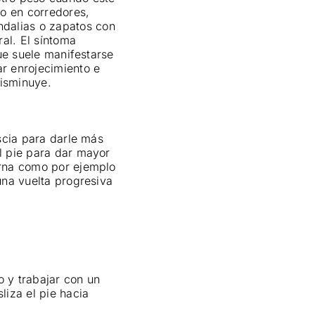
do en corredores,
dalias o zapatos con
al. El síntoma
que suele manifestarse
r enrojecimiento e
disminuye.
ascia para darle más
el pie para dar mayor
erna como por ejemplo
una vuelta progresiva
o y trabajar con un
liza el pie hacia