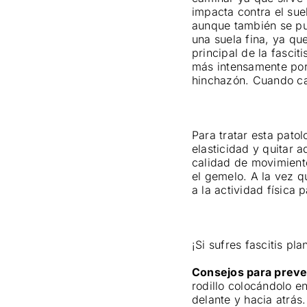
impacta contra el sue
aunque también se pu
una suela fina, ya qu
principal de la fascit
más intensamente por
hinchazón. Cuando cam
Para tratar esta patol
elasticidad y quitar 
calidad de movimiento
el gemelo. A la vez q
a la actividad física 
¡Si sufres fascitis pla
Consejos para preveni
rodillo colocándolo e
delante y hacia atrás.