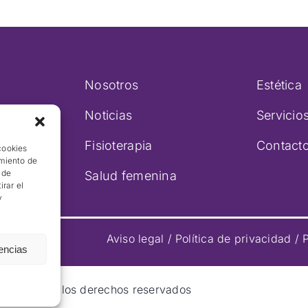
Nosotros
Estética
Noticias
Servicio
Fisioterapia
Contact
cookies
imiento de
 de
Salud femenina
irar el
y
Aviso legal
/
Política de privacidad
/
P
rencias
 SL / Todos los derechos reservados