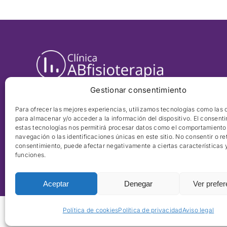
Gestionar consentimiento
Para ofrecer las mejores experiencias, utilizamos tecnologías como las 
para almacenar y/o acceder a la información del dispositivo. El consent
estas tecnologías nos permitirá procesar datos como el comportamiento
navegación o las identificaciones únicas en este sitio. No consentir o ret
consentimiento, puede afectar negativamente a ciertas características 
funciones.
Aceptar
Denegar
Ver prefe
Política de cookies
Política de privacidad
Aviso legal
© 2026 Clínica Salut de la Dona ABfisioterapia