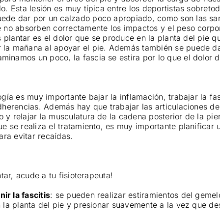
lo. Esta lesión es muy típica entre los deportistas sobreto
ede dar por un calzado poco apropiado, como son las san
e no absorben correctamente los impactos y el peso corpor
is plantar es el dolor que se produce en la planta del pie 
 la mañana al apoyar el pie. Además también se puede da
inamos un poco, la fascia se estira por lo que el dolor 
ogía es muy importante bajar la inflamación, trabajar la f
adherencias. Además hay que trabajar las articulaciones d
 y relajar la musculatura de la cadena posterior de la pi
ue se realiza el tratamiento, es muy importante planificar 
para evitar recaídas.
ntar, acude a tu fisioterapeuta!
r la fascitis
: se pueden realizar estiramientos del gemel
n la planta del pie y presionar suavemente a la vez que des