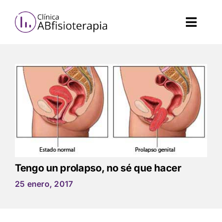
Skip
to
content
Toggl
Navig
Fisioterapia
Salud femenina
Estética
Tengo un prolapso, no sé que hacer
Servicios de salud
25 enero, 2017
Nosotros