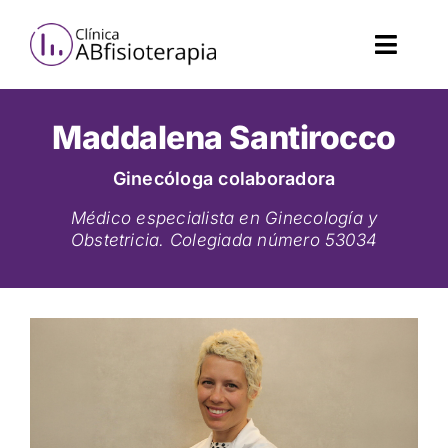
Skip
to
content
Toggl
Navig
Fisioterapia
Maddalena Santirocco
Ginecóloga colaboradora
Salud femenina
Médico especialista en Ginecología y
Obstetricia. Colegiada número ‍53034
Estética
Servicios de salud
Nosotros